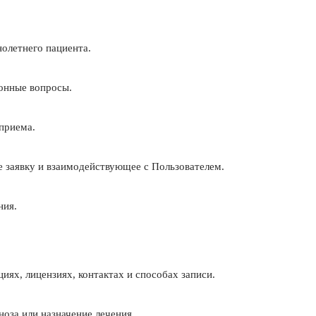
нолетнего пациента.
ионные вопросы.
 приема.
 заявку и взаимодействующее с Пользователем.
ния.
иях, лицензиях, контактах и способах записи.
ноза или назначение лечения.