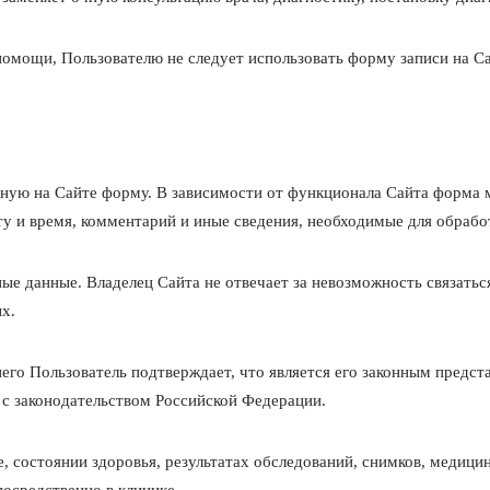
помощи, Пользователю не следует использовать форму записи на Са
упную на Сайте форму. В зависимости от функционала Сайта форма 
ту и время, комментарий и иные сведения, необходимые для обработ
ные данные. Владелец Сайта не отвечает за невозможность связатьс
х.
него Пользователь подтверждает, что является его законным предст
 с законодательством Российской Федерации.
зе, состоянии здоровья, результатах обследований, снимков, медиц