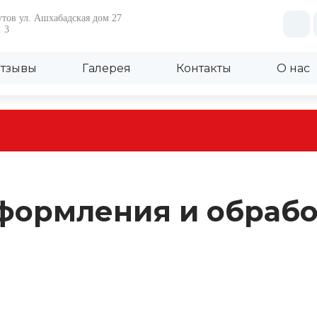
еутов ул. Ашхабадская дом 27
. 3
тзывы
Галерея
Контакты
О нас
формления и обрабо