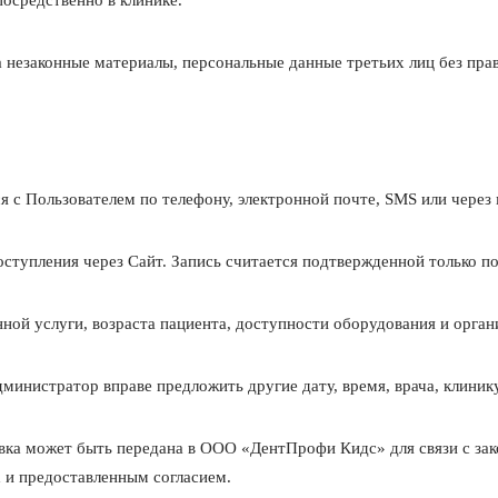
осредственно в клинике.
а незаконные материалы, персональные данные третьих лиц без пр
я с Пользователем по телефону, электронной почте, SMS или через 
 поступления через Сайт. Запись считается подтвержденной только 
нной услуги, возраста пациента, доступности оборудования и орга
министратор вправе предложить другие дату, время, врача, клиник
вка может быть передана в ООО «ДентПрофи Кидс» для связи с зак
 и предоставленным согласием.