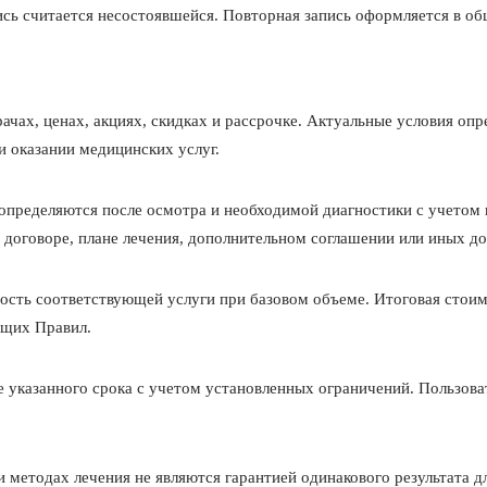
пись считается несостоявшейся. Повторная запись оформляется в о
ачах, ценах, акциях, скидках и рассрочке. Актуальные условия о
 оказании медицинских услуг.
 определяются после осмотра и необходимой диагностики с учетом
 договоре, плане лечения, дополнительном соглашении или иных д
ость соответствующей услуги при базовом объеме. Итоговая стоим
ящих Правил.
ние указанного срока с учетом установленных ограничений. Пользо
и методах лечения не являются гарантией одинакового результата дл