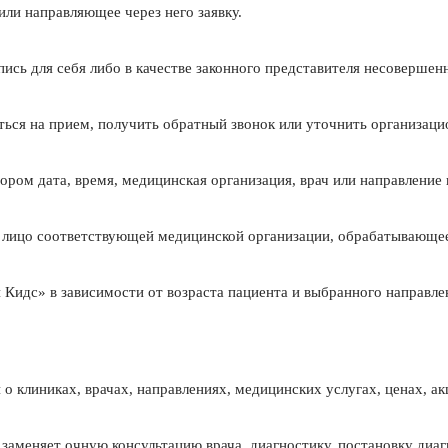
или направляющее через него заявку.
пись для себя либо в качестве законного представителя несовершен
ться на прием, получить обратный звонок или уточнить организац
ором дата, время, медицинская организация, врач или направление
 лицо соответствующей медицинской организации, обрабатывающее
дс» в зависимости от возраста пациента и выбранного направле
 клиниках, врачах, направлениях, медицинских услугах, ценах, акц
заменяет очную консультацию врача, диагностику, постановку диаг