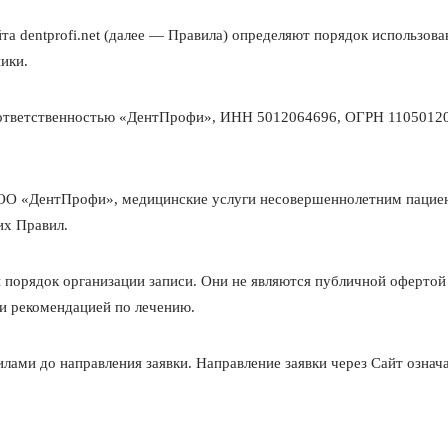
а dentprofi.net (далее — Правила) определяют порядок использования
ики.
 ответственностью «ДентПрофи», ИНН 5012064696, ОГРН 110501200
 ООО «ДентПрофи», медицинские услуги несовершеннолетним паци
их Правил.
 порядок организации записи. Они не являются публичной офертой 
ли рекомендацией по лечению.
илами до направления заявки. Направление заявки через Сайт озна