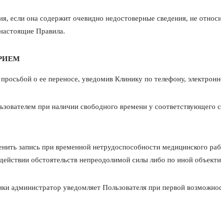
ния, если она содержит очевидно недостоверные сведения, не относ
настоящие Правила.
ПРИЕМ
с просьбой о ее переносе, уведомив Клинику по телефону, электронн
льзователем при наличии свободного времени у соответствующего 
менить запись при временной нетрудоспособности медицинского раб
 действии обстоятельств непреодолимой силы либо по иной объект
ики администратор уведомляет Пользователя при первой возможност